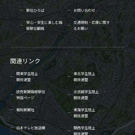
駅伝ひろば
お問い合わせ
安心・安全に楽しむ箱
交通規制・応援に関す
根駅伝観戦
るお願い
関連リンク
関東学生陸上
東北学生陸上
競技連盟
競技連盟
読売新聞箱根駅伝
北信越学生陸上
特設ページ
競技連盟
報知新聞社
東海学生陸上
競技連盟
日本テレビ放送網
関西学生陸上
競技連盟