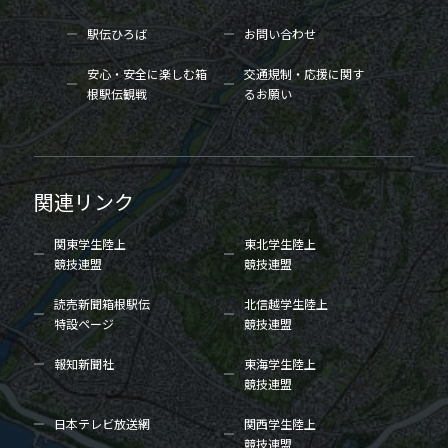
駅伝ひろば
お問い合わせ
安心・安全に楽しむ箱
交通規制・応援に関す
根駅伝観戦
るお願い
関連リンク
関東学生陸上
東北学生陸上
競技連盟
競技連盟
読売新聞箱根駅伝
北信越学生陸上
特設ページ
競技連盟
報知新聞社
東海学生陸上
競技連盟
日本テレビ放送網
関西学生陸上
競技連盟