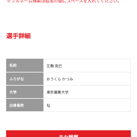
※フルネーム検索は姓名の間にスペースを入れてください。
選手詳細
名前
王鞍 克巳
ふりがな
おうくら かつみ
大学
東京農業大学
出身高校
社