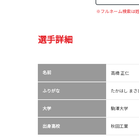
※フルネーム検索は
選手詳細
名前
高橋 正仁
ふりがな
たかはし まさ
大学
駒澤大学
出身高校
秋田工業