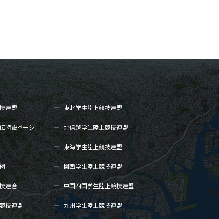
技連盟
東北学生陸上
競技連盟
伝
特設ページ
北信越学生陸上
競技連盟
東海学生陸上
競技連盟
網
関西学生陸上
競技連盟
技連合
中国四国学生陸上
競技連盟
競技連盟
九州学生陸上
競技連盟