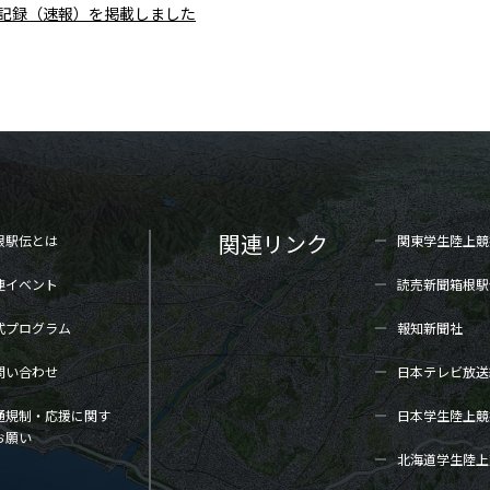
区間記録（速報）を掲載しました
関連リンク
根駅伝とは
関東学生陸上
競
連イベント
読売新聞箱根駅
式プログラム
報知新聞社
問い合わせ
日本テレビ放送
通規制・応援に関す
日本学生陸上
競
お願い
北海道学生陸上