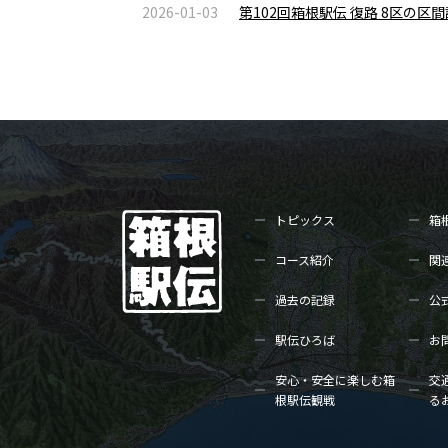
2026-01-03
第102回箱根駅伝 復路 8区の
トピックス
箱
コース紹介
関
過去の記録
公
駅伝ひろば
お
安心・安全に楽しむ箱
交
根駅伝観戦
る