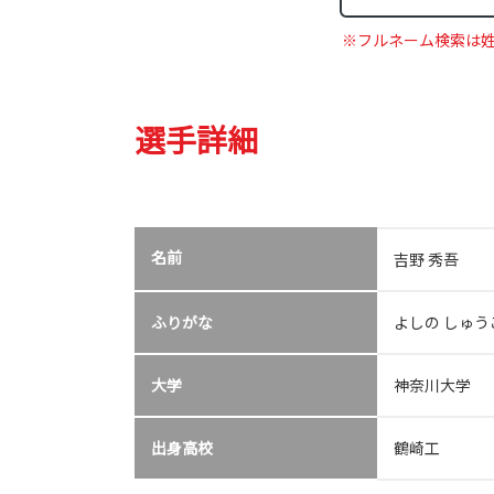
※フルネーム検索は
選手詳細
名前
吉野 秀吾
ふりがな
よしの しゅう
大学
神奈川大学
出身高校
鶴崎工