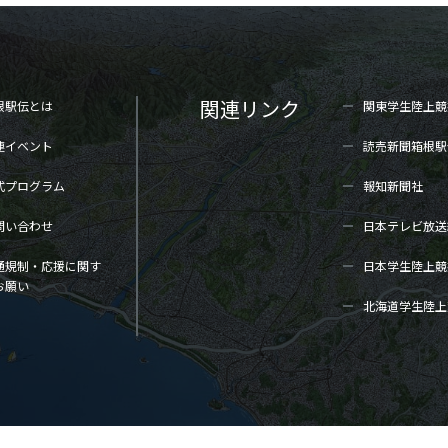
関連リンク
根駅伝とは
関東学生陸上
競
連イベント
読売新聞箱根駅
式プログラム
報知新聞社
問い合わせ
日本テレビ放送
通規制・応援に関す
日本学生陸上
競
お願い
北海道学生陸上