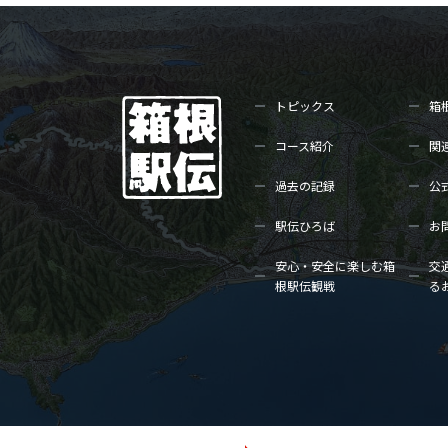
トピックス
箱
コース紹介
関
過去の記録
公
駅伝ひろば
お
安心・安全に楽しむ箱
交
根駅伝観戦
る