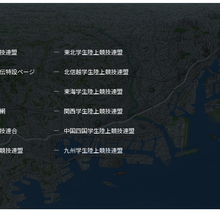
技連盟
東北学生陸上
競技連盟
伝
特設ページ
北信越学生陸上
競技連盟
東海学生陸上
競技連盟
網
関西学生陸上
競技連盟
技連合
中国四国学生陸上
競技連盟
競技連盟
九州学生陸上
競技連盟