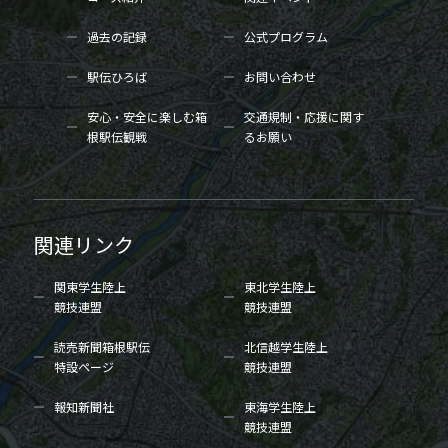
過去の記録
公式プログラム
駅伝ひろば
お問い合わせ
安心・安全に楽しむ箱
交通規制・応援に関す
根駅伝観戦
るお願い
関連リンク
関東学生陸上
東北学生陸上
競技連盟
競技連盟
読売新聞箱根駅伝
北信越学生陸上
特設ページ
競技連盟
報知新聞社
東海学生陸上
競技連盟