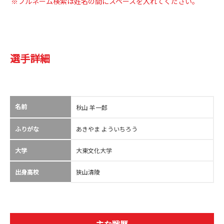
※フルネーム検索は姓名の間にスペースを入れてください。
選手詳細
名前
秋山 羊一郎
ふりがな
あきやま よういちろう
大学
大東文化大学
出身高校
狭山清陵