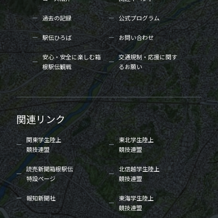
過去の記録
公式プログラム
駅伝ひろば
お問い合わせ
安心・安全に楽しむ箱
交通規制・応援に関す
根駅伝観戦
るお願い
関連リンク
関東学生陸上
東北学生陸上
競技連盟
競技連盟
読売新聞箱根駅伝
北信越学生陸上
特設ページ
競技連盟
報知新聞社
東海学生陸上
競技連盟