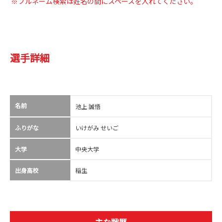
※フルネーム検索は姓名の間にスペースを入れてください。
選手詳細
名前
池上 誠悟
ふりがな
いけがみ せいご
大学
中央大学
出身高校
稲生