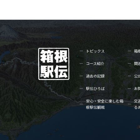
トピックス
箱
コース紹介
関
過去の記録
公
駅伝ひろば
お
安心・安全に楽しむ箱
交
根駅伝観戦
る