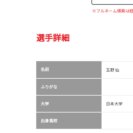
※フルネーム検索は
選手詳細
名前
玉野 仙
ふりがな
大学
日本大学
出身高校