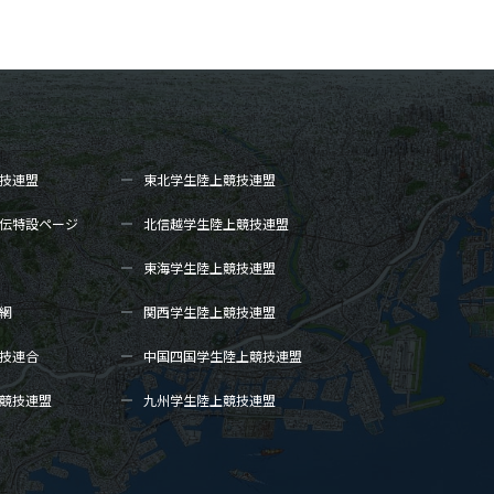
技連盟
東北学生陸上
競技連盟
伝
特設ページ
北信越学生陸上
競技連盟
東海学生陸上
競技連盟
網
関西学生陸上
競技連盟
技連合
中国四国学生陸上
競技連盟
競技連盟
九州学生陸上
競技連盟