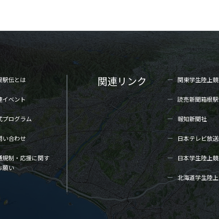
関連リンク
根駅伝とは
関東学生陸上
競
連イベント
読売新聞箱根駅
式プログラム
報知新聞社
問い合わせ
日本テレビ放送
通規制・応援に関す
日本学生陸上
競
お願い
北海道学生陸上