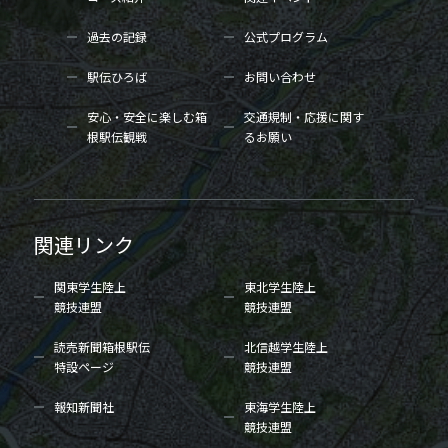
過去の記録
公式プログラム
駅伝ひろば
お問い合わせ
安心・安全に楽しむ箱
交通規制・応援に関す
根駅伝観戦
るお願い
関連リンク
関東学生陸上
東北学生陸上
競技連盟
競技連盟
読売新聞箱根駅伝
北信越学生陸上
特設ページ
競技連盟
報知新聞社
東海学生陸上
競技連盟