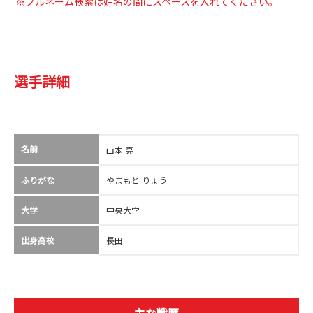
※フルネーム検索は姓名の間にスペースを入れてください。
選手詳細
名前
山本 亮
ふりがな
やまもと りょう
大学
中央大学
出身高校
長田