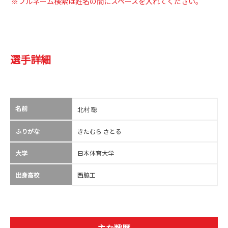
※フルネーム検索は姓名の間にスペースを入れてください。
選手詳細
名前
北村 聡
ふりがな
きたむら さとる
大学
日本体育大学
出身高校
西脇工