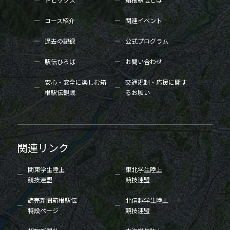
コース紹介
関連イベント
過去の記録
公式プログラム
駅伝ひろば
お問い合わせ
安心・安全に楽しむ箱
交通規制・応援に関す
根駅伝観戦
るお願い
関連リンク
関東学生陸上
東北学生陸上
競技連盟
競技連盟
読売新聞箱根駅伝
北信越学生陸上
特設ページ
競技連盟