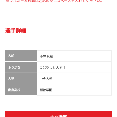
※フルネーム検索は姓名の間にスペースを入れてください。
選手詳細
名前
小林 賢輔
ふりがな
こばやし けんすけ
大学
中央大学
出身高校
報徳学園