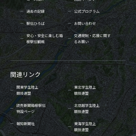
過去の記録
公式プログラム
駅伝ひろば
お問い合わせ
安心・安全に楽しむ箱
交通規制・応援に関す
根駅伝観戦
るお願い
関連リンク
関東学生陸上
東北学生陸上
競技連盟
競技連盟
読売新聞箱根駅伝
北信越学生陸上
特設ページ
競技連盟
報知新聞社
東海学生陸上
競技連盟