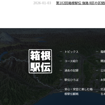
2026-01-03
第102回箱根駅伝 復路 8区の
トピックス
箱
コース紹介
関
過去の記録
公
駅伝ひろば
お
安心・安全に楽しむ箱
交
根駅伝観戦
る