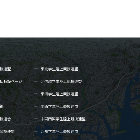
技連盟
東北学生陸上
競技連盟
伝
特設ページ
北信越学生陸上
競技連盟
東海学生陸上
競技連盟
網
関西学生陸上
競技連盟
技連合
中国四国学生陸上
競技連盟
競技連盟
九州学生陸上
競技連盟