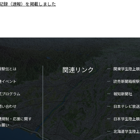
区間記録（速報）を掲載しました
関連リンク
根駅伝とは
関東学生陸上
競
連イベント
読売新聞箱根駅
式プログラム
報知新聞社
問い合わせ
日本テレビ放送
通規制・応援に関す
日本学生陸上
競
お願い
北海道学生陸上