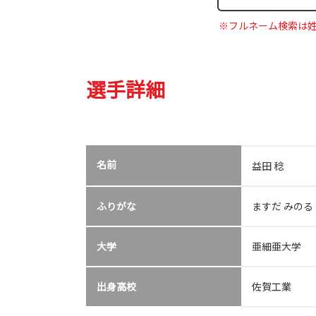
※フルネーム検索は
選手詳細
名前
益田 稔
ふりがな
ますだ みのる
大学
亜細亜大学
出身高校
佐賀工業