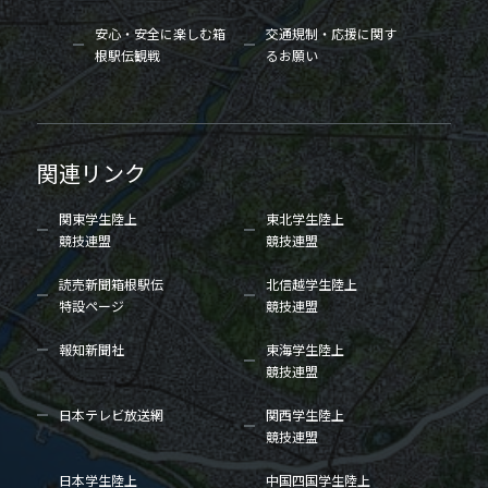
安心・安全に楽しむ箱
交通規制・応援に関す
根駅伝観戦
るお願い
関連リンク
関東学生陸上
東北学生陸上
競技連盟
競技連盟
読売新聞箱根駅伝
北信越学生陸上
特設ページ
競技連盟
報知新聞社
東海学生陸上
競技連盟
日本テレビ放送網
関西学生陸上
競技連盟
日本学生陸上
中国四国学生陸上