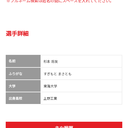
※フルネーム検索は姓名の間にスペースを入れてください。
選手詳細
名前
杉本 将友
ふりがな
すぎもと まさとも
大学
東海大学
出身高校
上野工業