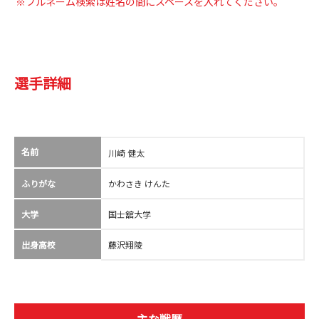
※フルネーム検索は姓名の間にスペースを入れてください。
選手詳細
名前
川崎 健太
ふりがな
かわさき けんた
大学
国士舘大学
出身高校
藤沢翔陵