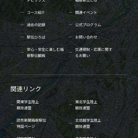
コース紹介
関連イベント
過去の記録
公式プログラム
駅伝ひろば
お問い合わせ
安心・安全に楽しむ箱
交通規制・応援に関す
根駅伝観戦
るお願い
関連リンク
関東学生陸上
東北学生陸上
競技連盟
競技連盟
読売新聞箱根駅伝
北信越学生陸上
特設ページ
競技連盟