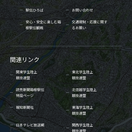
駅伝ひろば
お問い合わせ
安心・安全に楽しむ箱
交通規制・応援に関す
根駅伝観戦
るお願い
関連リンク
関東学生陸上
東北学生陸上
競技連盟
競技連盟
読売新聞箱根駅伝
北信越学生陸上
特設ページ
競技連盟
報知新聞社
東海学生陸上
競技連盟
日本テレビ放送網
関西学生陸上
競技連盟