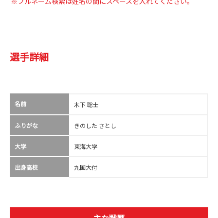
※フルネーム検索は姓名の間にスペースを入れてください。
選手詳細
名前
木下 聡士
ふりがな
きのした さとし
大学
東海大学
出身高校
九国大付