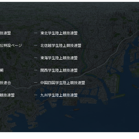
技連盟
東北学生陸上
競技連盟
伝
特設ページ
北信越学生陸上
競技連盟
東海学生陸上
競技連盟
網
関西学生陸上
競技連盟
技連合
中国四国学生陸上
競技連盟
競技連盟
九州学生陸上
競技連盟