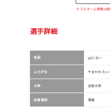
※フルネーム検索は
選手詳細
名前
山川 太一
ふりがな
やまかわ たい
大学
法政大学
出身高校
清風