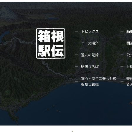
トピックス
箱
コース紹介
関
過去の記録
公
駅伝ひろば
お
安心・安全に楽しむ箱
交
根駅伝観戦
る