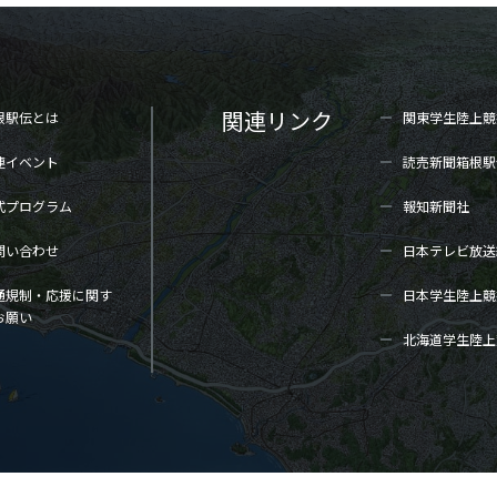
関連リンク
根駅伝とは
関東学生陸上
競
連イベント
読売新聞箱根駅
式プログラム
報知新聞社
問い合わせ
日本テレビ放送
通規制・応援に関す
日本学生陸上
競
お願い
北海道学生陸上