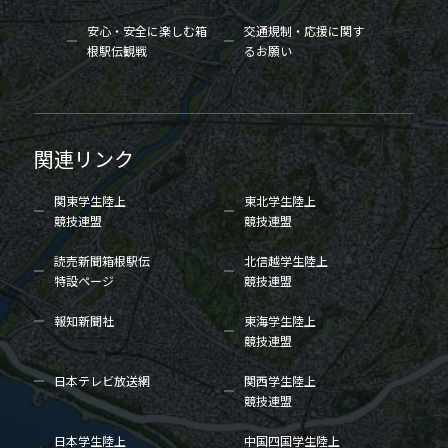
安心・安全に楽しむ箱
交通規制・応援に関す
根駅伝観戦
るお願い
関連リンク
関東学生陸上
東北学生陸上
競技連盟
競技連盟
読売新聞箱根駅伝
北信越学生陸上
特設ページ
競技連盟
報知新聞社
東海学生陸上
競技連盟
日本テレビ放送網
関西学生陸上
競技連盟
日本学生陸上
中国四国学生陸上