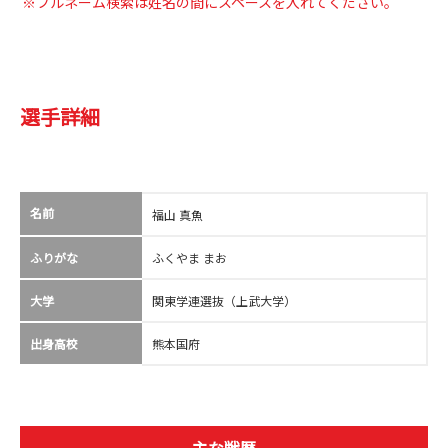
※フルネーム検索は姓名の間にスペースを入れてください。
選手詳細
名前
福山 真魚
ふりがな
ふくやま まお
大学
関東学連選抜（上武大学）
出身高校
熊本国府