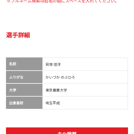
※フルネーム検索は姓名の間にスペースを入れてください。
選手詳細
名前
貝塚 信洋
ふりがな
かいづか のぶひろ
大学
東京農業大学
出身高校
埼玉平成