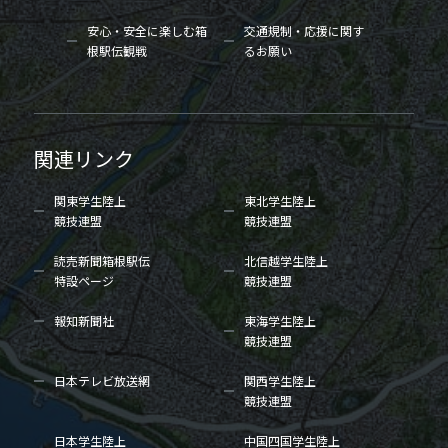
安心・安全に楽しむ箱
交通規制・応援に関す
根駅伝観戦
るお願い
関連リンク
関東学生陸上
東北学生陸上
競技連盟
競技連盟
読売新聞箱根駅伝
北信越学生陸上
特設ページ
競技連盟
報知新聞社
東海学生陸上
競技連盟
日本テレビ放送網
関西学生陸上
競技連盟
日本学生陸上
中国四国学生陸上