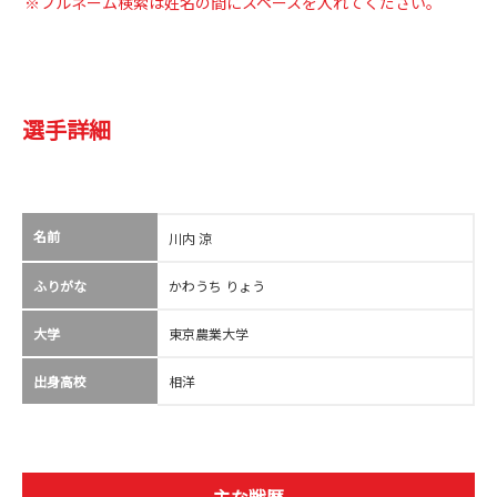
※フルネーム検索は姓名の間にスペースを入れてください。
選手詳細
名前
川内 涼
ふりがな
かわうち りょう
大学
東京農業大学
出身高校
相洋