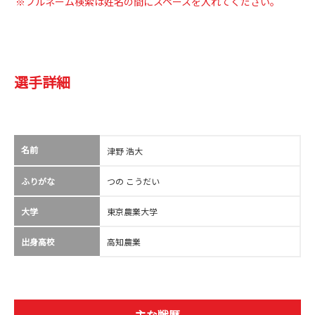
※フルネーム検索は姓名の間にスペースを入れてください。
選手詳細
名前
津野 浩大
ふりがな
つの こうだい
大学
東京農業大学
出身高校
高知農業