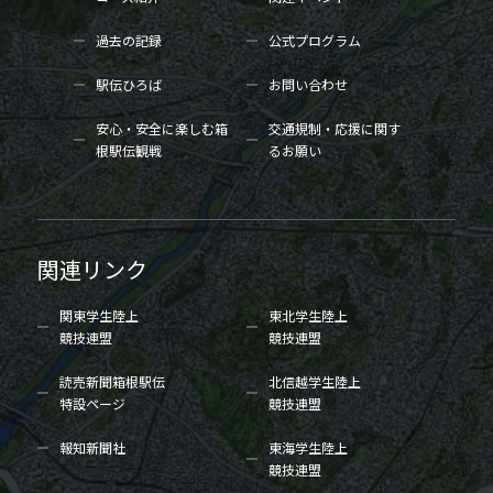
過去の記録
公式プログラム
駅伝ひろば
お問い合わせ
安心・安全に楽しむ箱
交通規制・応援に関す
根駅伝観戦
るお願い
関連リンク
関東学生陸上
東北学生陸上
競技連盟
競技連盟
読売新聞箱根駅伝
北信越学生陸上
特設ページ
競技連盟
報知新聞社
東海学生陸上
競技連盟