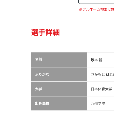
※フルネーム検索は
選手詳細
名前
坂本 新
ふりがな
さかもと はじ
大学
日本体育大学
出身高校
九州学院