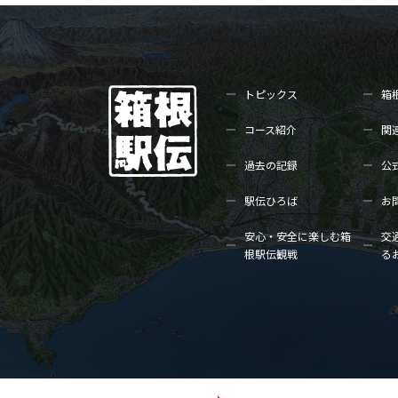
トピックス
箱
コース紹介
関
過去の記録
公
駅伝ひろば
お
安心・安全に楽しむ箱
交
根駅伝観戦
る