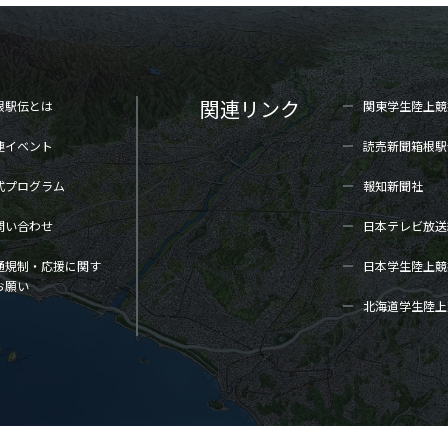
関連リンク
根駅伝とは
関東学生陸上
競
連イベント
読売新聞箱根駅
式プログラム
報知新聞社
問い合わせ
日本テレビ放送
通規制・応援に関す
日本学生陸上
競
お願い
北海道学生陸上