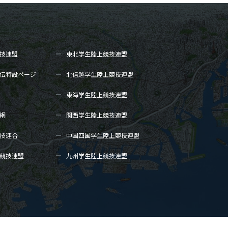
技連盟
東北学生陸上
競技連盟
伝
特設ページ
北信越学生陸上
競技連盟
東海学生陸上
競技連盟
網
関西学生陸上
競技連盟
技連合
中国四国学生陸上
競技連盟
競技連盟
九州学生陸上
競技連盟