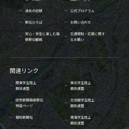
過去の記録
公式プログラム
駅伝ひろば
お問い合わせ
安心・安全に楽しむ箱
交通規制・応援に関す
根駅伝観戦
るお願い
関連リンク
関東学生陸上
東北学生陸上
競技連盟
競技連盟
読売新聞箱根駅伝
北信越学生陸上
特設ページ
競技連盟
報知新聞社
東海学生陸上
競技連盟