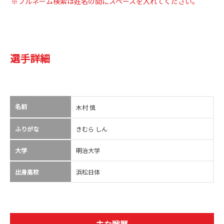
※フルネーム検索は姓名の間にスペースを入れてください。
選手詳細
名前
木村 慎
ふりがな
きむら しん
大学
明治大学
出身高校
浜松日体