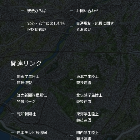
駅伝ひろば
お問い合わせ
安心・安全に楽しむ箱
交通規制・応援に関す
根駅伝観戦
るお願い
関連リンク
関東学生陸上
東北学生陸上
競技連盟
競技連盟
読売新聞箱根駅伝
北信越学生陸上
特設ページ
競技連盟
報知新聞社
東海学生陸上
競技連盟
日本テレビ放送網
関西学生陸上
競技連盟