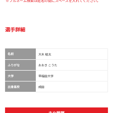
※フルネーム検索は姓名の間にスペースを入れてください。
選手詳細
名前
大木 皓太
ふりがな
おおき こうた
大学
早稲田大学
出身高校
成田