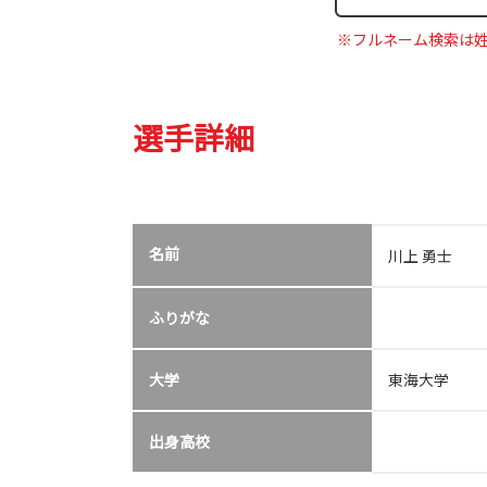
※フルネーム検索は
選手詳細
名前
川上 勇士
ふりがな
大学
東海大学
出身高校