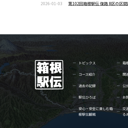
2026-01-03
第102回箱根駅伝 復路 8区の
トピックス
箱
コース紹介
関
過去の記録
公
駅伝ひろば
お
安心・安全に楽しむ箱
交
根駅伝観戦
る