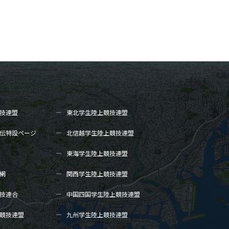
技連盟
東北学生陸上
競技連盟
伝
特設ページ
北信越学生陸上
競技連盟
東海学生陸上
競技連盟
網
関西学生陸上
競技連盟
技連合
中国四国学生陸上
競技連盟
競技連盟
九州学生陸上
競技連盟