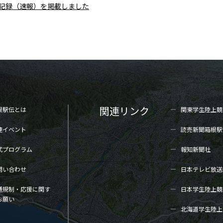
区間記録（速報）を掲載しました
関連リンク
根駅伝とは
関東学生陸上
競
連イベント
読売新聞箱根駅
式プログラム
報知新聞社
問い合わせ
日本テレビ放送
通規制・応援に関す
日本学生陸上
競
お願い
北海道学生陸上