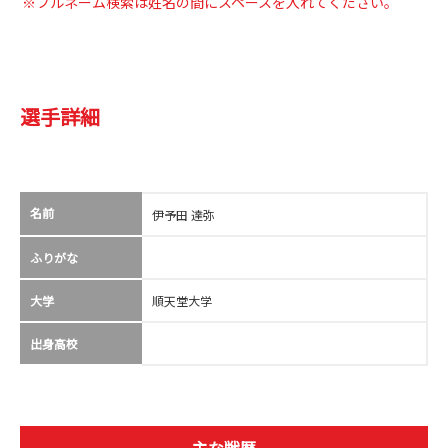
※フルネーム検索は姓名の間にスペースを入れてください。
選手詳細
名前
伊予田 達弥
ふりがな
大学
順天堂大学
出身高校