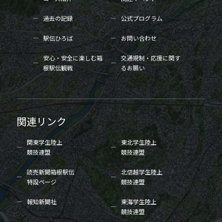
過去の記録
公式プログラム
駅伝ひろば
お問い合わせ
安心・安全に楽しむ箱
交通規制・応援に関す
根駅伝観戦
るお願い
関連リンク
関東学生陸上
東北学生陸上
競技連盟
競技連盟
読売新聞箱根駅伝
北信越学生陸上
特設ページ
競技連盟
報知新聞社
東海学生陸上
競技連盟