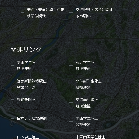
安心・安全に楽しむ箱
交通規制・応援に関す
根駅伝観戦
るお願い
関連リンク
関東学生陸上
東北学生陸上
競技連盟
競技連盟
読売新聞箱根駅伝
北信越学生陸上
特設ページ
競技連盟
報知新聞社
東海学生陸上
競技連盟
日本テレビ放送網
関西学生陸上
競技連盟
日本学生陸上
中国四国学生陸上