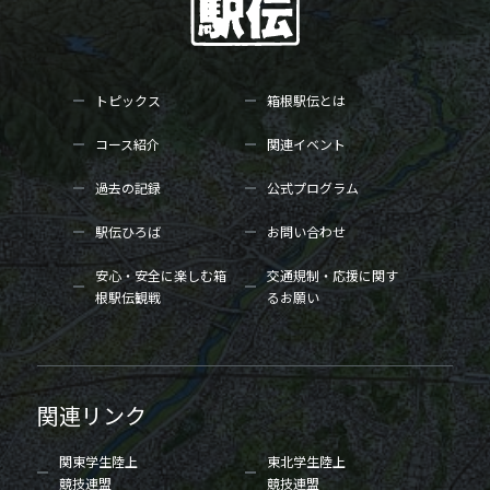
トピックス
箱根駅伝とは
コース紹介
関連イベント
過去の記録
公式プログラム
駅伝ひろば
お問い合わせ
安心・安全に楽しむ箱
交通規制・応援に関す
根駅伝観戦
るお願い
関連リンク
関東学生陸上
東北学生陸上
競技連盟
競技連盟