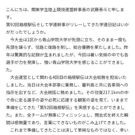
こんにちは、関東学生陸上競技連盟幹事長の武藤泰斗と申しま
す。
第92回箱根駅伝そして学連幹事がリレーしてきた学連日記はいか
がだったでしょうか。
今大会は1区から青山学院大学が先頭に立ち、そのまま一度も
先頭を譲らず、往路と復路を制し、総合優勝を果たしました。昨
年は驚異的な記録が生まれましたが、今回は暑い気候の中でも各
選手が力を発揮し、強い青山学院大学を感じることができまし
た。
大会運営として関わる4回目の箱根駅伝は大会総務を担当いた
しました。当日は大会本部車に乗務し、審判長と共に各車両への
指示を出すなど、大会統括に務めました。その往復217.1kmの中
で命に走る選手の姿や必死に応援する観客の姿を見て、いままで
準備をしてきた「第92回箱根駅伝」を実感することができまし
た。また、全チームが無事にフィニッシュし、閉会式を終えた瞬
間は感無量であり、言葉にできないものがこみ上げてきました。
これまで準備してきたことは決して単純なものではなく、辛い