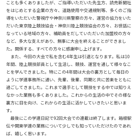
ことも多くありましたが、ご指導いただいた先生方、読売新聞社
をはじめとする企業の方々、道路使用や交通規制等、多くのご指
導をいただいた警視庁や神奈川県警察の方々、運営の協力をいた
だいた東京陸上競技協会・神奈川陸上競技協会の方々、お世話に
なっている地域の方々、補助員をだしていただいた加盟校の方々
など、多大な支えがあり、無事に大会を終えることができまし
た。関係する、すべての方々に感謝申し上げます。
また、今回の大会で私を含む4年生は引退となります。私は10
年間、陸上競技部員として生活し、競技、運営を通して様々なこ
とを学んできました。特にこの4年間は大会の裏方として毎日の
ように学連事務所に通い、先輩、後輩、同期と共に苦楽をともに
過ごしてきました。これまで選手として競技をする中では知りえ
なかった業務も多くありました。これからの生活の中でその様な
裏方に目を向け、これからの生活に活かしていきたいと思いま
す。
最後にこの学連日記で92回大会での連載は終了します。箱根駅
伝や関東学連の業務について少しでも知っていただけたのであれ
ば、嬉しく思います。