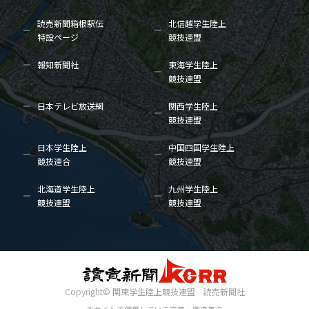
読売新聞箱根駅伝
北信越学生陸上
特設ページ
競技連盟
報知新聞社
東海学生陸上
競技連盟
日本テレビ放送網
関西学生陸上
競技連盟
日本学生陸上
中国四国学生陸上
競技連合
競技連盟
北海道学生陸上
九州学生陸上
競技連盟
競技連盟
Copyright© 関東学生陸上競技連盟 読売新聞社
本サイトで使用している文章・画像等の