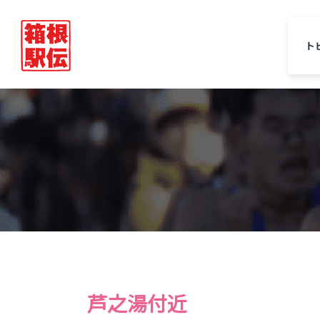
ト
芦之湯付近