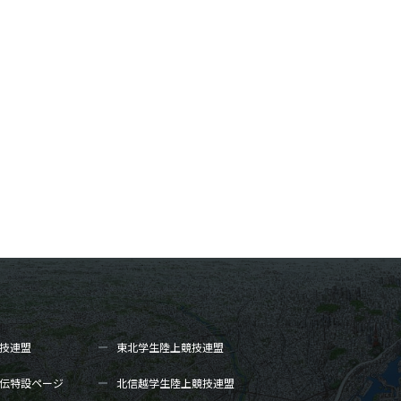
技連盟
東北学生陸上
競技連盟
伝
特設ページ
北信越学生陸上
競技連盟