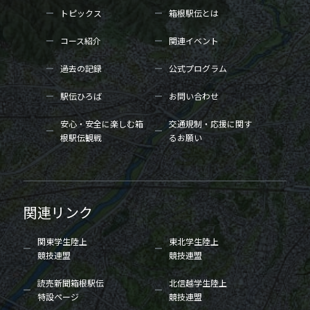
トピックス
箱根駅伝とは
コース紹介
関連イベント
過去の記録
公式プログラム
駅伝ひろば
お問い合わせ
安心・安全に楽しむ箱
交通規制・応援に関す
根駅伝観戦
るお願い
関連リンク
関東学生陸上
東北学生陸上
競技連盟
競技連盟
読売新聞箱根駅伝
北信越学生陸上
特設ページ
競技連盟