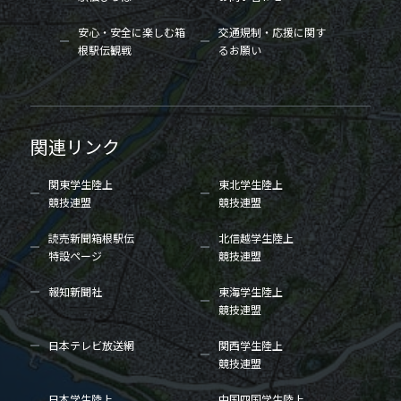
安心・安全に楽しむ箱
交通規制・応援に関す
根駅伝観戦
るお願い
関連リンク
関東学生陸上
東北学生陸上
競技連盟
競技連盟
読売新聞箱根駅伝
北信越学生陸上
特設ページ
競技連盟
報知新聞社
東海学生陸上
競技連盟
日本テレビ放送網
関西学生陸上
競技連盟
日本学生陸上
中国四国学生陸上