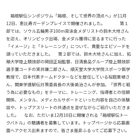
箱根駅伝シンポジウム「箱根、そして世界の頂点へ」が11月
12日、恵比寿ガーデンプレイスで開催されました。 第１
部では、ソウル五輪男子100m背泳金メダリストの鈴木大地さん
を迎え、オリンピック出場、金メダル獲得に至るまでに行った
「イメージ」と「トレーニング」について、貴重なエピソードを
語っていただきました。 第２部では、鈴木大地さんに加え、拓
殖大学陸上競技部の岡田正裕監督、日清食品グループ陸上競技部
選手兼コーチの実井謙二郎さん、順天堂大学大学院スポーツ医学
教授で、日本代表チームドクターなどを歴任している桜庭景植さ
ん、関東学連駅伝対策委員長の大後英治さんが参加。「世界と戦
う為に必要なもの」をテーマに、トレーニング、指導者との信頼
関係、メンタル、メディカルサポートといった内容を自己の体験
談や、トップアスリートの共通点を混ぜながらご紹介いただきま
した。 なお、ただいま12月10日に開催される「箱根駅伝トー
クバトル」の聴講者を募集しています。トップページから応募画
面へアクセス出来ますので、皆さま是非ふるってご応募下さい。