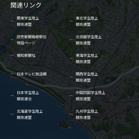
関連リンク
関東学生陸上
東北学生陸上
競技連盟
競技連盟
読売新聞箱根駅伝
北信越学生陸上
特設ページ
競技連盟
報知新聞社
東海学生陸上
競技連盟
日本テレビ放送網
関西学生陸上
競技連盟
日本学生陸上
中国四国学生陸上
競技連合
競技連盟
北海道学生陸上
九州学生陸上
競技連盟
競技連盟