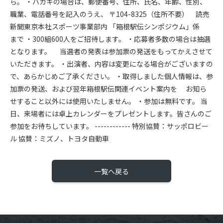
ら。 ・ハガキの場合は、郵便番号、住所、氏名、年齢、性別、
職業、電話番号を記入のうえ、 〒104-8325（住所不要） 読売
新聞東京本社スポーツ事業部内 「箱根駅伝シンポジウム」係
まで ・300組600人をご招待します。 ・応募者多数の場合は抽選
となります。 当選者の発表は参加票の発送をもってかえさせて
いただきます。 ・出演者、内容は変更になる場合がございますの
で、あらかじめご了承ください。 ・取得しました個人情報は、参
加票の発送、および翌年箱根駅伝関連イベント案内を お知ら
せすること以外には使用いたしません。 ・参加は無料です。 当
日、来場者には卓上カレンダーをプレゼントします。皆さんのご
参加をお待ちしています。 ------------ 特別協賛：サッポロビー
ル 協賛：ミズノ、トヨタ自動車
一覧へ戻る