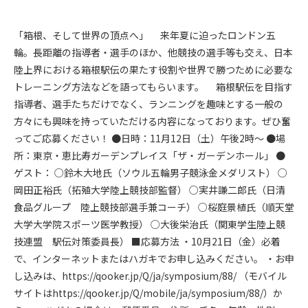
「箱根、そして世界の頂点へ」 来年夏に迫ったロンドン五
輪。長距離の指導者・選手のほか、他競技の選手等も交え、日本
陸上界における箱根駅伝の果たす役割や世界で勝つために必要な
トレーニング方法などを語ってもらいます。 箱根駅伝を目指す
指導者、選手たちだけでなく、ランニングを趣味とする一般の
方々にも興味を持っていただける内容になっております。ぜひ奮
ってご応募ください！ ●日時：11月12日（土）午後2時〜 ●場
所：東京・恵比寿ガーデンプレイス「ザ・ガーデンホール」 ●
ゲスト： ○鈴木大地氏（ソウル五輪男子競泳金メダリスト） ○
岡田正裕氏（拓殖大学陸上競技部監督） ○実井謙二郎氏（日清
食品グループ 陸上競技部選手兼コーチ） ○桜庭景植氏（順天堂
大学大学院スポーツ医学教授） ○大後栄治氏（関東学生陸上競
技連盟 駅伝対策委員長） ■応募方法 ・10月21日（金）必着
で、インターネットまたはハガキでお申し込みください。 ・お申
し込みは、https://qooker.jp/Q/ja/symposium/88/ （モバイル
サイトはhttps://qooker.jp/Q/mobile/ja/symposium/88/）か