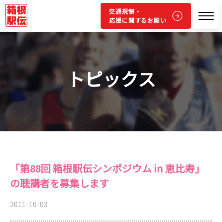
交通規制・
応援に関するお願い
トピックス
「第88回 箱根駅伝シンポジウム in 恵比寿」
の聴講者を募集します
2011-10-03