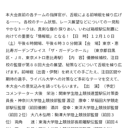
本大会直前の各チームの指揮官が、舌戦による前哨戦を繰り広げ
る−−−−。 各校のチーム状態、レース展望などについての一見和
やかなトークは、真剣な腹の 探りあい、いわば箱根駅伝制覇に
向けての重要な「情報戦」となる！ 【日 時】１２月１０日
（土）午後６時開場、午後６時３０分開演 【会 場】東京・恵
比寿ガーデンプレイス 「ザ・ガーデンホール」 （東京都目黒
区・ＪＲ、東京メトロ恵比寿駅） 【内 容】優勝候補校、注目
校の監督が第８８回大会の展望、秘策などについて舌戦を繰り広
げます。前哨戦（出雲・伊勢）を終えての手ごたえ、注目区間や
期待の選手、ライバル大学への対策など多彩なテーマを交えて、
本大会への意気込みを語ってもらいます。 【出 演】（予定）
コメンテーター 大後 栄治：関東学生陸上競技連盟駅伝対策委
員長・神奈川大学陸上競技部監督 渡辺 康幸：早稲田大学競走
部駅伝監督（前回優勝） 酒井 俊幸：東洋大学陸上競技部監督
（前回２位） 大八木弘明：駒澤大学陸上競技部監督（前回３
位） 両角 速：東海大学陸上競技部長距離駅伝監督（前回４