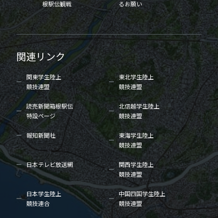
根駅伝観戦
るお願い
関連リンク
関東学生陸上
東北学生陸上
競技連盟
競技連盟
読売新聞箱根駅伝
北信越学生陸上
特設ページ
競技連盟
報知新聞社
東海学生陸上
競技連盟
日本テレビ放送網
関西学生陸上
競技連盟
日本学生陸上
中国四国学生陸上
競技連合
競技連盟