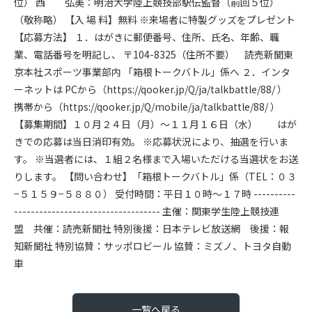
位） 西 弘美：明治大学陸上競技部駅伝監督（前回５位）
（敬称略） 【入 場 料】無料 ※来場者に特製グッズをプレゼント
【応募方法】 １．はがきに郵便番号、住所、氏名、年齢、職
業、電話番号を明記し、 〒104-8325（住所不要） 読売新聞東
京本社スポーツ事業部内 「箱根トークバトル」係へ ２．インタ
ーネットは PCから（https://qooker.jp/Q/ja/talkbattle/88/ ）
携帯から（https://qooker.jp/Q/mobile/ja/talkbattle/88/ ）
【募集期間】１０月２４日（月）〜１１月１６日（水） はが
きでの応募は当日消印有効。 ※応募状況により、抽選を行いま
す。 ※当選者には、１組２名様まで入場いただける当選状をお送
りします。 【問い合わせ】「箱根トークバトル」係（TEL：０３
−５１５９−５８８０） 受付時間：平日１０時〜１７時 ----------
----------------------------------- 主催：関東学生陸上競技連
盟 共催：読売新聞社 特別後援：日本テレビ放送網 後援：報
知新聞社 特別協賛：サッポロビール 協賛：ミズノ、トヨタ自動
車
一覧へ戻る