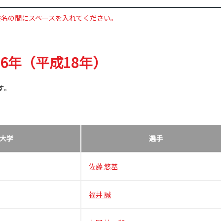
姓名の間にスペースを入れてください。
06年（平成18年）
す。
大学
選手
佐藤 悠基
福井 誠