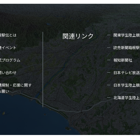
関連リンク
根駅伝とは
関東学生陸上
競
連イベント
読売新聞箱根駅
式プログラム
報知新聞社
問い合わせ
日本テレビ放送
通規制・応援に関す
日本学生陸上
競
お願い
北海道学生陸上