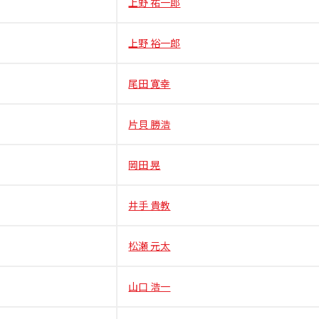
上野 祐一郎
上野 裕一郎
尾田 寛幸
片貝 勝浩
岡田 晃
井手 貴教
松瀬 元太
山口 浩一