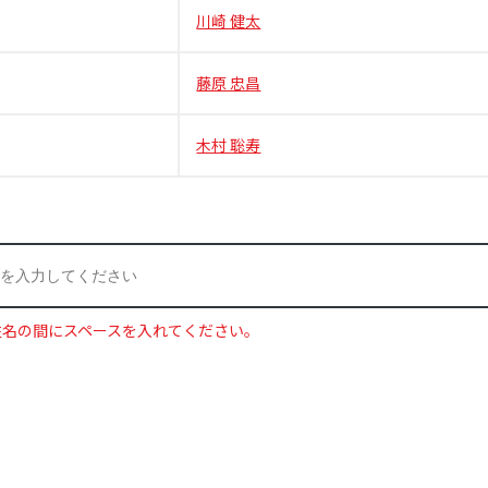
川崎 健太
藤原 忠昌
木村 聡寿
姓名の間にスペースを入れてください。