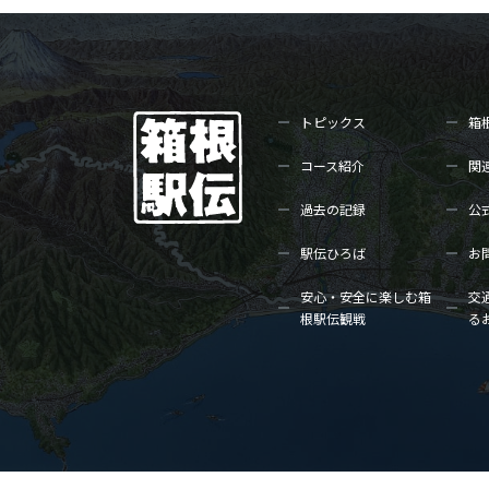
トピックス
箱
コース紹介
関
過去の記録
公
駅伝ひろば
お
安心・安全に楽しむ箱
交
根駅伝観戦
る