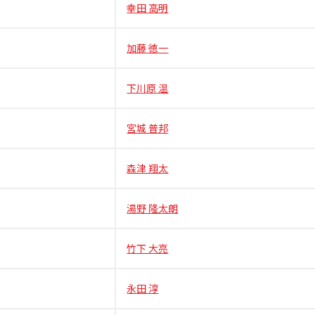
幸田 高明
加藤 徳一
下川原 温
宮城 普邦
森津 翔太
湯野 隆太朗
竹下 大亮
永田 淳