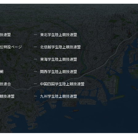
技連盟
東北学生陸上
競技連盟
伝
特設ページ
北信越学生陸上
競技連盟
東海学生陸上
競技連盟
網
関西学生陸上
競技連盟
技連合
中国四国学生陸上
競技連盟
競技連盟
九州学生陸上
競技連盟