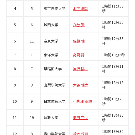
1時間11分53
4
5
東京農業大学
木下 潤哉
秒
1時間12分55
5
6
城西大学
八巻 賢
秒
1時間12分55
5
11
帝京大学
佐藤 健
秒
7
1
東洋大学
高見 諒
1時間13分6秒
1時間13分11
8
7
早稲田大学
神沢 陽一
秒
1時間13分19
9
3
山梨学院大学
大谷 健太
秒
1時間13分28
10
9
日本体育大学
小柳津 幸輝
秒
1時間13分30
11
19
法政大学
奥田 宗弘
秒
1時間13分32
12
8
青山学院大学
鈴木 惇司