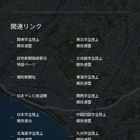
関連リンク
関東学生陸上
東北学生陸上
競技連盟
競技連盟
読売新聞箱根駅伝
北信越学生陸上
特設ページ
競技連盟
報知新聞社
東海学生陸上
競技連盟
日本テレビ放送網
関西学生陸上
競技連盟
日本学生陸上
中国四国学生陸上
競技連合
競技連盟
北海道学生陸上
九州学生陸上
競技連盟
競技連盟