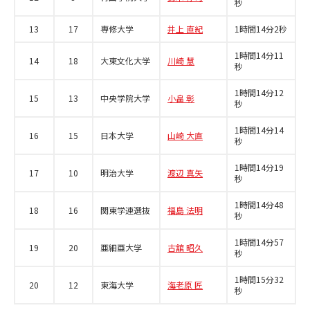
秒
13
17
専修大学
井上 直紀
1時間14分2秒
1時間14分11
14
18
大東文化大学
川崎 慧
秒
1時間14分12
15
13
中央学院大学
小畠 彰
秒
1時間14分14
16
15
日本大学
山崎 大直
秒
1時間14分19
17
10
明治大学
渡辺 真矢
秒
1時間14分48
18
16
関東学連選抜
福島 法明
秒
1時間14分57
19
20
亜細亜大学
古舘 昭久
秒
1時間15分32
20
12
東海大学
海老原 匠
秒