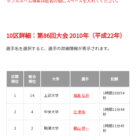
※フルネーム検索は姓名の間にスペースを入れてください。
10区詳細：第86回大会 2010年（平成22年）
選手名を選択すると、選手の詳細情報が表示されます。
区間
総合
大学
選手
記録
順位
順位
1時間10分54
1
14
上武大学
福島 弘将
秒
1時間11分44
2
4
中央大学
辻 幸佑
秒
1時間11分45
3
2
駒澤大学
藤山 修一
秒