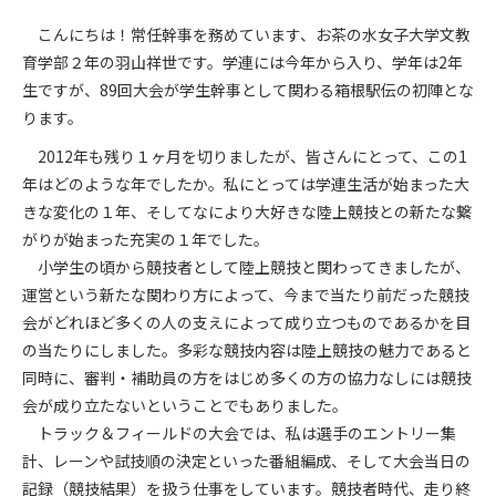
こんにちは！常任幹事を務めています、お茶の水女子大学文教
育学部２年の羽山祥世です。学連には今年から入り、学年は2年
生ですが、89回大会が学生幹事として関わる箱根駅伝の初陣とな
ります。
2012年も残り１ヶ月を切りましたが、皆さんにとって、この1
年はどのような年でしたか。私にとっては学連生活が始まった大
きな変化の１年、そしてなにより大好きな陸上競技との新たな繋
がりが始まった充実の１年でした。
小学生の頃から競技者として陸上競技と関わってきましたが、
運営という新たな関わり方によって、今まで当たり前だった競技
会がどれほど多くの人の支えによって成り立つものであるかを目
の当たりにしました。多彩な競技内容は陸上競技の魅力であると
同時に、審判・補助員の方をはじめ多くの方の協力なしには競技
会が成り立たないということでもありました。
トラック＆フィールドの大会では、私は選手のエントリー集
計、レーンや試技順の決定といった番組編成、そして大会当日の
記録（競技結果）を扱う仕事をしています。競技者時代、走り終