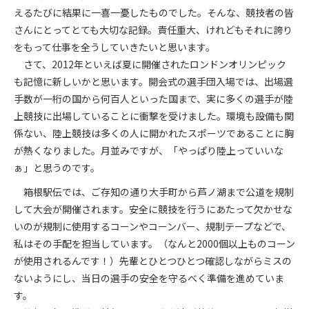
えるたびに結果に一喜一憂したものでした。そんな、競技者の皆
さんにとってとても大切な記録。責任重大、けれどもそれに誇り
をもって仕事を全うしていきたいと思います。
さて、2012年といえば夏に開催されたロンドンオリンピック
も記憶に新しいかと思います。開会式の選手団入場では、出場選
手数が一桁の国から何百人といった国まで、実に多くの選手が陸
上競技に出場していることに衝撃を受けました。環境も設備も関
係ない、陸上競技は多くの人に開かれたスポーツであることに胸
が熱くなりました。月並みですが、「やっぱり陸上っていいな
ぁ」と思うのです。
箱根駅伝では、ご存知の通り大手町から芦ノ湖まで公道を規制
して大会が開催されます。安全に競技を行うにあたって欠かせな
いのが規制に使用するコーンやコーンバー、規制テープなどで、
私はその手配を担当しています。（なんと2000個以上ものコーン
が使用されるんです！）先輩とひとつひとつ確認しながらミスの
ないようにし、当日の選手の安全を守るべく準備を進めていま
す。