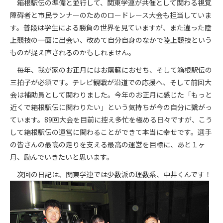
箱根駅伝の準備と並行して、関東学連が共催として関わる視覚
障碍者と市民ランナーのためのロードレース大会も担当していま
す。普段は学生による勝負の世界を見ていますが、また違った陸
上競技の一面に出会い、改めて自分自身のなかで陸上競技という
ものが捉え直されるのかもしれません。
毎年、我が家のお正月にはお屠蘇におせち、そして箱根駅伝の
三拍子が必須です。テレビ観戦が沿道での応援へ、そして前回大
会は補助員として関わりました。今年のお正月に感じた「もっと
近くで箱根駅伝に関わりたい」という気持ちが今の自分に繋がっ
ています。89回大会を目前に控え多忙を極める日々ですが、こう
して箱根駅伝の運営に関わることができて本当に幸せです。選手
の皆さんの最高の走りを支える最高の運営を目標に、あと１ヶ
月、励んでいきたいと思います。
次回の日記は、関東学連では少数派の理数系、中井くんです！