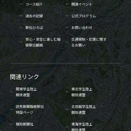
コース紹介
関連イベント
過去の記録
公式プログラム
駅伝ひろば
お問い合わせ
安心・安全に楽しむ箱
交通規制・応援に関す
根駅伝観戦
るお願い
関連リンク
関東学生陸上
東北学生陸上
競技連盟
競技連盟
読売新聞箱根駅伝
北信越学生陸上
特設ページ
競技連盟
報知新聞社
東海学生陸上
競技連盟