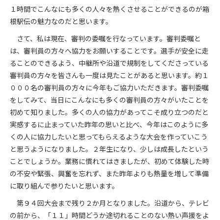
１時間でこんなにも多くの人々を熱くさせることができるのが箱
根駅伝の魅力なのだと思います。
さて、私は現在、審判の委嘱を行なっています。審判委嘱と
は、審判員の方々へ協力をお願いすることです。選手が安全に走
ることのできるよう、中継所や沿道で規制をしてくださっている
審判員の方々を皆さんも一度は見たことがあると思います。約１
０００名の審判員の方々に今年もご協力いただきます。審判委嘱
をしてみて、当日にこんなにも多くの審判員の方々がいたことを
初めて知りました。多くの人の協力があってこそ成り立つのだと
実感するに止まっていた昨年の思いと比べ、今年はこのように多
くの人に協力したいと思ってもらえるような大会を作っていこう
と思うようになりました。２年生になり、少しは成長したという
ことでしょうか。業務に慣れてはきましたが、初めて体験した時
の不安や緊張、興奮を忘れず、また昨年よりも熱量を増して準備
に取り組んで参りたいと思います。
第９４回大会まで残り２か月となりました。沿道から、テレビ
の前から、「１１」時間どうか途切れることのない熱い声援をよ