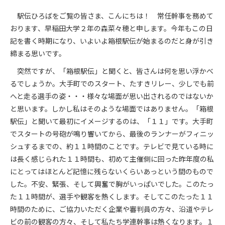
駅伝ひろばをご覧の皆さま、こんにちは！ 常任幹事を務めて
おります、早稲田大学２年の森菜々穂と申します。今年もこの日
記を書く時期になり、いよいよ箱根駅伝が始まるのだと身が引き
締まる思いです。
突然ですが、「箱根駅伝」と聞くと、皆さんは何を思い浮かべ
るでしょうか。大手町でのスタート、たすきリレー、少しでも前
へと走る選手の姿・・・様々な場面が思い出されるのではないか
と思います。しかし私はそのような場面ではありません。「箱根
駅伝」と聞いて最初にイメージするのは、「１１」です。大手町
でスタートの号砲が鳴り響いてから、最後のランナーがフィニッ
シュするまでの、約１１時間のことです。テレビで見ている時に
は長く感じられた１１時間も、初めて主催側に回った昨年度の私
にとってはほとんど記憶に残らないくらいあっという間のもので
した。不安、緊張、そして興奮で胸がいっぱいでした。このたっ
た１１時間が、選手や観客を熱くします。そしてこのたった１１
時間のために、ご協力いただく企業や審判員の方々、沿道やテレ
ビの前の観客の方々、そして私たち学連幹事は熱くなります。１