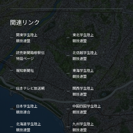
関連リンク
関東学生陸上
東北学生陸上
競技連盟
競技連盟
読売新聞箱根駅伝
北信越学生陸上
特設ページ
競技連盟
報知新聞社
東海学生陸上
競技連盟
日本テレビ放送網
関西学生陸上
競技連盟
日本学生陸上
中国四国学生陸上
競技連合
競技連盟
北海道学生陸上
九州学生陸上
競技連盟
競技連盟