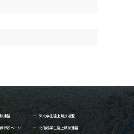
技連盟
東北学生陸上
競技連盟
伝
特設ページ
北信越学生陸上
競技連盟