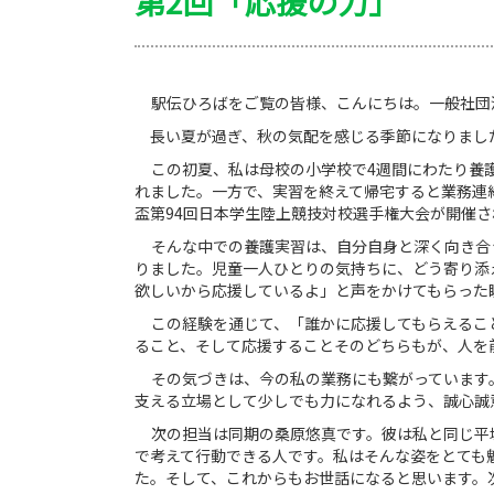
第2回「応援の力」
駅伝ひろばをご覧の皆様、こんにちは。一般社団
長い夏が過ぎ、秋の気配を感じる季節になりまし
この初夏、私は母校の小学校で
4
週間にわたり養
れました。一方で、実習を終えて帰宅すると業務連
盃第
94
回日本学生陸上競技対校選手権大会が開催さ
そんな中での養護実習は、自分自身と深く向き合
りました。児童一人ひとりの気持ちに、どう寄り添
欲しいから応援しているよ」と声をかけてもらった
この経験を通じて、「誰かに応援してもらえるこ
ること、そして応援することそのどちらもが、人を
その気づきは、今の私の業務にも繋がっています
支える立場として少しでも力になれるよう、誠心誠
次の担当は同期の桑原悠真です。彼は私と同じ平
で考えて行動できる人です。私はそんな姿をとても
た。そして、これからもお世話になると思います。