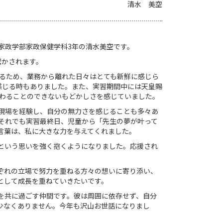
清水 美空
家政学部家政保健学科
3
年の清水美空です。
驚かされます。
るため、業務から離れた日々はとても新鮮に感じら
感じる時もありました。また、実習期間中には天皇賜
わることのできないもどかしさを感じていました。
現場を経験し、自分の無力さを感じることも多々あ
それでも実習最終日、児童から「先生の夢が叶って
言葉は、私に大きな力を与えてくれました。
という思いを強く抱くようになりました。応援され
ぞれの立場で努力を重ねる方々の想いに寄り添い、
として成長を重ねていきたいです。
を共に過ごす仲間です。彼は周囲に依存せず、自分
少なくありません。今年も沢山お世話になりまし