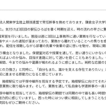
法人関東学生陸上競技連盟で常任幹事を務めております、鎌倉女子大学
た。気付けば
3
回目の駅伝ひろばを書く時期を迎え、時の流れの早さに
護実習を行いました。普段は週に
3
回以上事務所に通い業務を行なってい
絡やメールの通知が溜まっており、業務から離れていることへの焦りを
れ、配信を視聴しながら部署の先輩や後輩の姿に想いを馳せ、現場に関
う機会となりました。保健室対応や授業を通して、思い通りにいかない
えばよいのか悩み、目指す進路に対して迷いを抱くこともありました。
瞬間、今までの悩みや葛藤が報われるように感じました。純粋な応援の
との力強さ」と同時に、「自分もまた、誰かを支える存在でありたい」
前に進ませる原動力になると感じています。
。箱根駅伝では平塚中継所を担当する予定です。箱根駅伝に向けてそれ
意業務に取り組みます。そして、業務を通して私自身も学連幹事の一員
塚中継所を担当しており、箱根駅伝の期間では同期の中で最も長い時間
魅力的に感じていますし、困った時にはつい彼に相談してしまうことも
次回もぜひご期待ください。