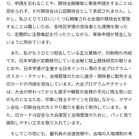
り、申請を忘れることや、競技会開催後に事後申請をすることは
認められず、その競技会は公認競技会として承認されません。し
かし、私ひとりで
1
日にいくつも開催される全国の競技会を管理
することは難しいため、各地区学連の担当者とも連携を取った
り、定期的に注意喚起を行ったりしながら、事後申請が発生しな
いように努めています。
また、私がもうひとつ担当している主な業務が、印刷物の作成
です。日本学連が定期発刊している会報と陸上競技研究の取りま
とめや、日本学連が主催する日本インカレ等の大会プログラム・
ポスター・チケット、会場管理のために選手・関係者に配布する
ID
カードの作成を担当しています。大会プログラムやチケット
は、大会が終わってからも選手や観客の皆様の手元に残る思い出
のものとなるため、印象に残るデザインを目指しながら、デザイ
ン会社・印刷会社の方とやり取りを重ねて制作しています。ま
た、
ID
カードは安全な大会運営と会場管理のために、パッと見て
識別しやすい工夫を取り入れています。
そしてこの他にも、審判員の派遣依頼や、会場の入場規制の考