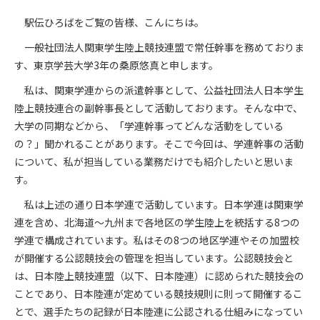
駅伝ひろばをご覧の皆様、こんにちは。
一般社団法人関東学生陸上競技連盟で常任幹事を務めておりま
す、東京学芸大学
3
年の桑原悠真と申します。
私は、関東学連からの派遣幹事として、公益社団法人日本学生
陸上競技連合の副幹事長として活動しております。そんな中で、
大学の同期などから、「学連幹事ってどんな活動をしている
の？」聞かれることがあります。そこで今回は、学連幹事の活動
について、私が担当している業務だけでも紹介したいと思いま
す。
私は上述の通り日本学連で活動しています。日本学連は関東学
連を含め、北海道〜九州まで各地区の学生陸上を統括する
8
つの
学連で構成されています。私はその
8
つの地区学連やその加盟校
が開催する公認競技会の管理を担当しています。公認競技会と
は、日本陸上競技連盟（以下、日本陸連）に認められた競技会の
ことであり、日本陸連が定めている競技規則に則って開催するこ
とで、選手たちの記録が日本陸連に公認される仕組みになってい