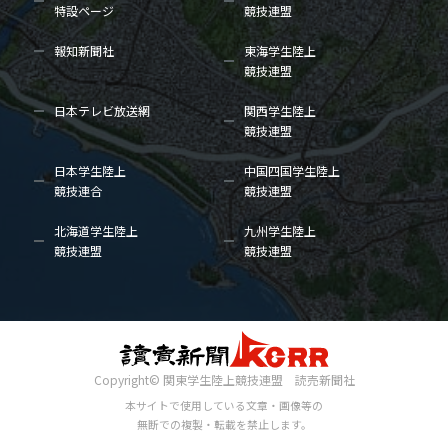
特設ページ
競技連盟
報知新聞社
東海学生陸上
競技連盟
日本テレビ放送網
関西学生陸上
競技連盟
日本学生陸上
中国四国学生陸上
競技連合
競技連盟
北海道学生陸上
九州学生陸上
競技連盟
競技連盟
Copyright© 関東学生陸上競技連盟 読売新聞社
本サイトで使用している文章・画像等の
無断での複製・転載を禁止します。