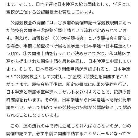
ます。そして、日本学連は日本陸連の協力団体として、学連と加
盟校が主催する公認競技会を管理しています。
公認競技会の開催には、①事前の開催申請→②競技規則に則っ
た競技会の開催→③記録公認申請という流れが定められていま
す。例えば、加盟校が「◯◯大学競技会」という競技会を開催す
る場合、事前に加盟校→所属地区学連→日本学連→日本陸連とい
う順で、①の開催申請を行うことが決められており、私は地区学
連から提出された開催申請を最終確認し、日本陸連に申請してい
ます。そして、日本陸連への開催申請が承認されると、日本学連
HP
に公認競技会として掲載し、加盟校は競技会を開催すること
ができます。競技会終了後は、所定の書式に結果の集約を行い、
日本学連と所属地区学連へリザルトを送付することで、記録の最
終確認を行います。その後、日本学連から日本陸連へ記録公認申
請を行い、そこで初めてその競技会の記録が公認記録として認め
られることになっています。
この一連の流れの中で特に注意しなければならないのが、①の
開催申請です。必ず事前に開催申請することがルールとなってお