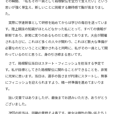
その瞬間、「私もその一員として箱根駅伝を全力で支えたい」という
思いが強く芽生え、新しいことに挑戦する期待感で胸が高まりまし
た。
実際に学連幹事として研修を始めてからは学びの毎日を送っていま
す。陸上競技の知識がほとんどなかった私にとって、すべての情報が
新鮮であり、非常に実りのあるものだと感じております。大会が開催
されるたびに、これほど多くの人々が関わり、これほど膨大な準備が
必要なのだということに驚かされると同時に、私がその一員として関
わっているのだと思うと、身の引き締まる思いです。
さて、箱根駅伝当日はスタート・フィニッシュを担当する予定で
す。私が目標としてきた箱根駅伝に関わることができることを、非常
に光栄に思います。当日は、選手の皆さまが円滑にスタートし、無事
にフィニッシュを迎えられますよう、精一杯準備を進めてまいりま
す。
拙い文章ではありましたが、最後までお読みいただき、ありがとう
ございました。
次回の担当は、同期の菅野そよ香です。彼女は個性の強い私たち１