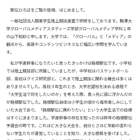
駅伝ひろばをご覧の皆様、はじめまして。
一般社団法人関東学生陸上競技連盟で研修をしております。駒澤大
学グローバルメディアスタディーズ学部グローバルメディア学科１年
の山下和紗と申します。大学では、「グローバル」と「メディア」の
観点から、英語やコンテンツビジネスなど幅広い学問を学んでいま
す。
私が学連幹事になりたいと思ったきっかけは箱根駅伝です。小学校
では陸上競技部に所属していましたが、中学校はバスケットボール
部、高校はクイズ研究部と、これまで陸上競技に関わる機会は多くは
ありませんでした。高校３年生のとき、大学志望校を決める過程で
「大学生活で何をしたいのか」を考えた際、真っ先に頭に浮かんだの
が箱根駅伝でした。箱根駅伝自体は小学生の頃から毎年楽しみにして
いた大会であり、「箱根駅伝に携わりたい」という大学生活での目標
はすぐに決まりました。学連幹事の存在を知ったのは昨年の箱根駅伝
予選会の時です。これほど大きな大会を、自分とさほど年齢の変わら
ない学生たちが運営していることを知り、大きな感銘を受けました。