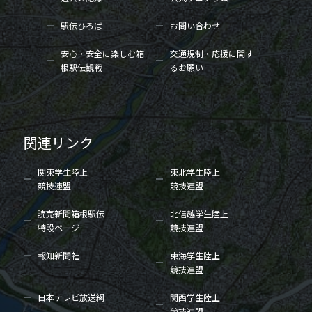
駅伝ひろば
お問い合わせ
安心・安全に楽しむ箱
交通規制・応援に関す
根駅伝観戦
るお願い
関連リンク
関東学生陸上
東北学生陸上
競技連盟
競技連盟
読売新聞箱根駅伝
北信越学生陸上
特設ページ
競技連盟
報知新聞社
東海学生陸上
競技連盟
日本テレビ放送網
関西学生陸上
競技連盟