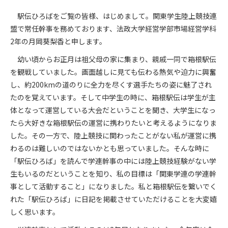
駅伝ひろばをご覧の皆様、はじめまして。関東学生陸上競技連
盟で常任幹事を務めております、法政大学経営学部市場経営学科
2
年の月岡葵梨香と申します。
幼い頃からお正月は祖父母の家に集まり、親戚一同で箱根駅伝
を観戦していました。画面越しに見ても伝わる熱気や迫力に興奮
し、約
200km
の道のりに全力を尽くす選手たちの姿に魅了され
たのを覚えています。そして中学生の時に、箱根駅伝は学生が主
体となって運営している大会だということを聞き、大学生になっ
たら大好きな箱根駅伝の運営に携わりたいと考えるようになりま
した。その一方で、陸上競技に関わったことがない私が運営に携
わるのは難しいのではないかとも思っていました。そんな時に
「駅伝ひろば」を読んで学連幹事の中には陸上競技経験がない学
生もいるのだということを知り、私の目標は「関東学連の学連幹
事として活動すること」になりました。私と箱根駅伝を繋いでく
れた「駅伝ひろば」に日記を掲載させていただけることを大変嬉
しく思います。